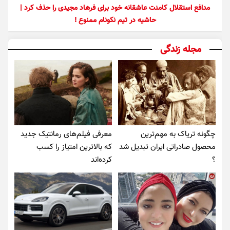
مدافع استقلال کامنت عاشقانه خود برای فرهاد مجیدی را حذف کرد |
حاشیه در تیم نکونام ممنوع !
مجله زندگی
چگونه تریاک به مهم‌ترین
معرفی فیلم‌های رمانتیک جدید
محصول صادراتی ایران تبدیل شد
که بالاترین امتیاز را کسب
؟
کرده‌اند