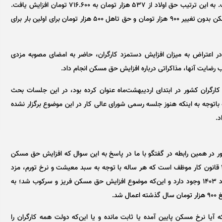
حداقل بگیران ۳۵ درصد و سایر سطوح ۲۲ درصد افزایش یافت. به این ترتیب حق اولاد از ۵۳۷ هزار تومان به ۷۱۶.۶۰۰ تومان افزایش یافت.
بن خواروبار از ۱.۱ میلیون تومان به ۱.۴ میلیون تومان و حق مسکن بدون تغییر ۹۰۰ هزار تومان و حق تاهل ۵۰۰ هزار تومان برای اولین بار برای
در اعتراض به میزان افزایش دستمزد کارگران، حاضر به امضای مصوبه مزدی
ب رضایت آنها، مذاکراتی درباره افزایش حق مسکن انجام داد.
رگران کشور در ابتدای اردیبهشت‌ماه عنوان کرده بود، در این جلسات بحث
ته باتوجه به اینکه هنوز جلسه رسمی شورای عالی کار در این موضوع برگزار نشده
د.
ر در همین رابطه در گفتگو با ما در پاسخ به این سوال که افزایش حق مسکن
کارگران منتفی است؟ می‌گوید: شورای عالی کار مطابق ماده ۴۱ قانون کار موظف است که هر ساله با توجه به سبد معیشت و نرخ تورم، مزد
کارگران را تعیین کند. در این فضا یک خلاء بسیار بزرگی در مزد ۱۴۰۳ وجود دارد و این‌که موضوع افزایش حق مسکن فریز و سرکوب شد؛ به
د.
آیا نرخ مسکن پایین آمده یا ثابت مانده و یا این‌که دولت همه کارگران را