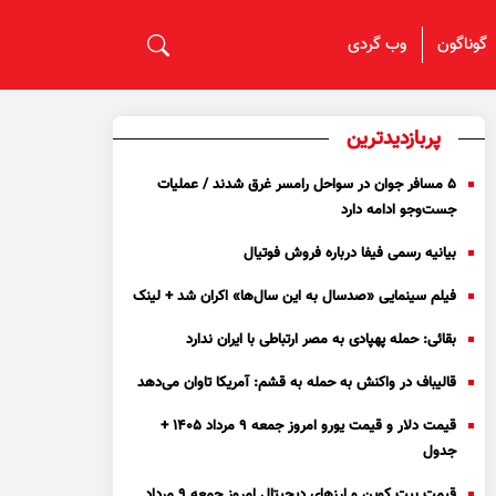
گوناگون
وب گردی
پربازدیدترین
۵ مسافر جوان در سواحل رامسر غرق شدند / عملیات
جست‌و‌جو ادامه دارد
بیانیه رسمی فیفا درباره فروش فوتیال
فیلم سینمایی «صدسال به این سال‌ها» اکران شد + لینک
بقائی: حمله پهپادی به مصر ارتباطی با ایران ندارد
قالیباف در واکنش به حمله به قشم: آمریکا تاوان می‌دهد
قیمت دلار و قیمت یورو امروز جمعه ۹ مرداد ۱۴۰۵ +
جدول
قیمت بیت کوین و ارز‌های دیجیتال امروز جمعه ۹ مرداد