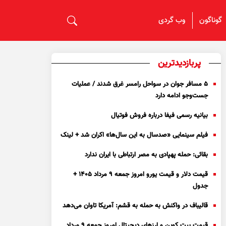
گوناگون
وب گردی
پربازدیدترین
۵ مسافر جوان در سواحل رامسر غرق شدند / عملیات
جست‌و‌جو ادامه دارد
بیانیه رسمی فیفا درباره فروش فوتیال
فیلم سینمایی «صدسال به این سال‌ها» اکران شد + لینک
بقائی: حمله پهپادی به مصر ارتباطی با ایران ندارد
قیمت دلار و قیمت یورو امروز جمعه ۹ مرداد ۱۴۰۵ +
جدول
قالیباف در واکنش به حمله به قشم: آمریکا تاوان می‌دهد
قیمت بیت کوین و ارز‌های دیجیتال امروز جمعه ۹ مرداد