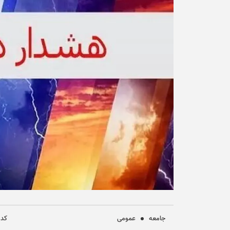
جامعه
عمومی
کد خب