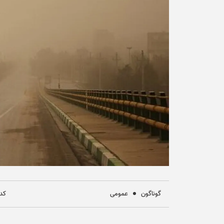
گوناگون
عمومی
کد خ