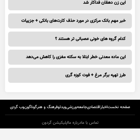
این زن دهقان فداکار شد
خبر مهم بانک مرکزی در مورد حذف کارت‌های بانکی + جزییات
کدام گروه های خونی عصبانی تر هستند ؟
این ماده معدنی خطر ابتلا به سکته مغزی را کاهش می‌دهد
طرز تهیه برگر مرغ + فوت کوزه گری
صفحه نخست
اخبار
اقتصادی
جامعه
ورزشی
ویدئو
فرهنگ و هنر
گوناگون
وب گردی
تماس با ما
درباره ما
اپلیکیشن گردون