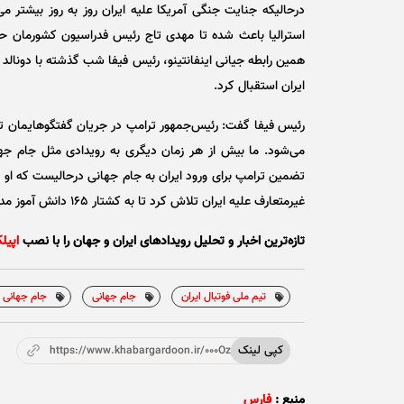
درحالیکه جنایت جنگی آمریکا علیه ایران روز به روز بیشتر می
همین رابطه جیانی اینفانتینو، رئیس فیفا شب گذشته با دونالد 
ایران استقبال کرد.
رئیس فیفا گفت: رئیس‌جمهور ترامپ در جریان گفتگوهایمان تأک
می‌شود. ما بیش از هر زمان دیگری به رویدادی مثل جام جهانی
تضمین ترامپ برای ورود ایران به جام جهانی درحالیست که او در
غیرمتعارف علیه ایران تلاش کرد تا به کشتار ١۶۵ دانش آموز مدرسه میناب پوشش بگذارد و خودش را در قامت ناجی دختران ایران جلوه دهد.
تازه‌ترین اخبار و تحلیل‌ رویدادهای ایران و جهان را با نصب
اپیل
تیم ملی فوتبال ایران
جام جهانی
جام جهانی 2026
کپی لینک
https://www.khabargardoon.ir/000Ozp
منبع :
فارس