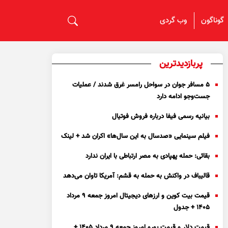
گوناگون
وب گردی
پربازدیدترین
۵ مسافر جوان در سواحل رامسر غرق شدند / عملیات
جست‌و‌جو ادامه دارد
بیانیه رسمی فیفا درباره فروش فوتیال
فیلم سینمایی «صدسال به این سال‌ها» اکران شد + لینک
بقائی: حمله پهپادی به مصر ارتباطی با ایران ندارد
قالیباف در واکنش به حمله به قشم: آمریکا تاوان می‌دهد
قیمت بیت کوین و ارز‌های دیجیتال امروز جمعه ۹ مرداد
۱۴۰۵ + جدول
قیمت دلار و قیمت یورو امروز جمعه ۹ مرداد ۱۴۰۵ +