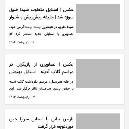
این دستیار هوش مصنوعی با بررسی استایل، نظر
صریحش را ارائه می‌دهد و پیشنهاد‌هایی برای
عکس | استایل متفاوت شیدا خلیق
بهبود ظاهر ارائه می‌کند.
سوژه شد | جلیقه ریش‌ریش و شلوار
خاص
شیدا خلیق، در تازه‌ترین پست اینستاگرامی خود،
تصاویری با استایلی جدید منتشر کرد که
موردتوجه کاربران قرار گرفت.
۱۶ ارديبهشت ۱۴۰۴
عکس | تصاویری از بازیگران در
مراسم گلاب آدینه | استایل بهنوش
طباطبایی و صدف اسپهبدی سوژه شد
در خانه هنرمندان، مراسم نکوداشت گلاب آدینه
با حضور پرشور هنرمندان تئاتر برگزار شد. این
بزرگداشت که به پاس سال‌ها تلاش و تأثیرگذاری
۱۳ ارديبهشت ۱۴۰۴
او در صحنه تئاتر ترتیب داده شده بود، با حضور
چهره‌های شاخصی، چون بهنوش طباطبایی و
صدف اسپهبدی رنگ و بوی ویژه‌ای گرفت و فضای
نازنین بیاتی با استایل سراپا جین
فرهنگی صمیمی و گرم ایجاد کرد.
موردتوجه قرار گرفت