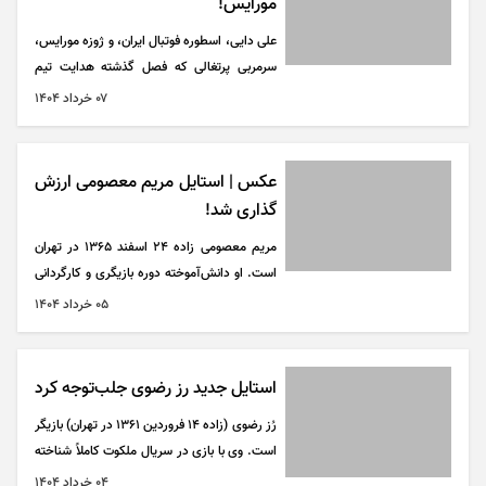
مورایس!
علی دایی، اسطوره فوتبال ایران، و ژوزه مورایس،
سرمربی پرتغالی که فصل گذشته هدایت تیم
سپاهان را بر عهده داشت و در حال حاضر
۰۷ خرداد ۱۴۰۴
سرمربی تیم بودروم اسپور ترکیه است، در این
کشور با یکدیگر دیدار و گفت‌و‌گو کردند و عکسی
را به اشتراک گذاشتند.
عکس | استایل مریم معصومی ارزش
گذاری شد!
مریم معصومی زاده ۲۴ اسفند ۱۳۶۵ در تهران
است. او دانش‌آموخته دوره بازیگری و کارگردانی
در آکادمی حمید سمندریان است و همچنین دوره
۰۵ خرداد ۱۴۰۴
رشته عکاسی و فیلم‌نامه‌نویسی را گذرانده‌است.
البته به ورزش هم علاقه‌مند بوده و همراه هنر در
ورزش موتورسواری نیز فعالیت می‌کند.
استایل جدید رز رضوی جلب‌توجه کرد
رُز رضوی (زاده ۱۴ فروردین ۱۳۶۱ در تهران) بازیگر
است. وی با بازی در سریال ملکوت کاملاً شناخته
شد، از دیگر آثار او می‌توان به مختارنامه، کلاه
۰۴ خرداد ۱۴۰۴