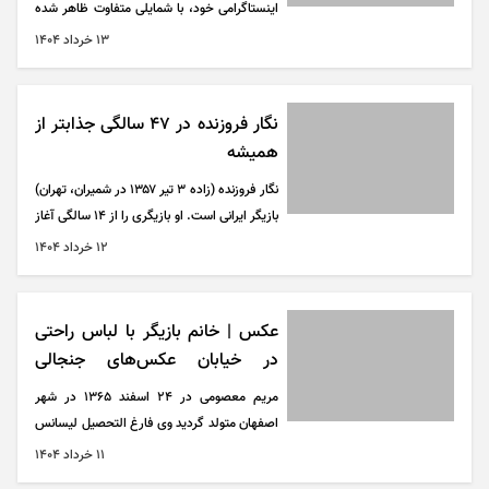
اینستاگرامی خود، با شمایلی متفاوت ظاهر شده
بود، موردتوجه کاربران قرار گرفت.
۱۳ خرداد ۱۴۰۴
نگار فروزنده در ۴۷ سالگی جذابتر از
همیشه
نگار فروزنده (زاده ۳ تیر ۱۳۵۷ در شمیران، تهران)
بازیگر ایرانی است. او بازیگری را از ۱۴ سالگی آغاز
کرد. پس از بازی در فیلم پاپیتال، بسیاری از
۱۲ خرداد ۱۴۰۴
منتقدان بازی وی را ستودند. وی در دو فیلم از
داریوش مهرجویی حضور یافت. مسعود کیمیایی،
ابراهیم حاتمی‌کیا دیگر اسامی ثبت‌شده در
عکس | خانم بازیگر با لباس راحتی
کارنامه هنری اوست. بازی او در فیلم اخراجی‌ها
در خیابان عکس‌های جنجالی
در سال ۱۳۸۵ نیز بسیار مورد توجه قرار گرفت.
انداخت!
مریم معصومی در ۲۴ اسفند ۱۳۶۵ در شهر
اصفهان متولد گردید وی فارغ التحصیل لیسانس
رشته علوم سیاسی می‌باشد، مریم معصومی
۱۱ خرداد ۱۴۰۴
همچنین دوره بازیگری و کارگردانی را در آکادمی