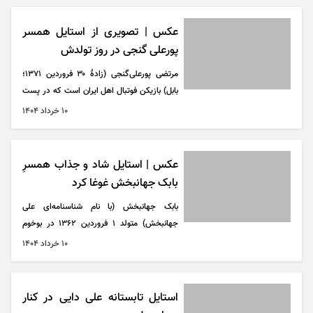
حمید سمندریان گذرانده است او در رشته عکاسی
و فیلم‌نامه‌نویسی نیز آموزش‌هایی را دیده است.
عکس | تصویری از استایل همسر
پورعلی گنجی در روز تولدش
مرتضی پورعلی‌گنجی (زادهٔ ۳۰ فروردین ۱۳۷۱؛
بابل) بازیکن فوتبال اهل ایران است که در پست
مدافع برای تیم ملی فوتبال ایران و باشگاه فوتبال
۱۰ خرداد ۱۴۰۴
پرسپولیس بازی می‌کند.
عکس | استایل شاد و جذاب همسرِ
بابک جهانبخش غوغا کرد
بابک جهانبخش (با نام شناسنامه‌ای علی
جهانبخش) متولد ۱ فروردین ۱۳۶۲ در بوخوم
آلمان، بابک جهانبخش از خوانندگان پرمخاطب
۱۰ خرداد ۱۴۰۴
موسیقی پاپ ایران است.
استایل تابستانه علی دایی در کنار