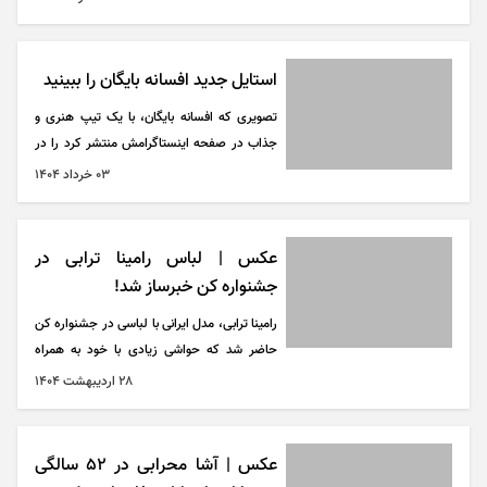
پهلوی و تبریز در مه اشاره کرد.
استایل جدید افسانه بایگان را ببینید
تصویری که افسانه بایگان، با یک تیپ هنری و
جذاب در صفحه اینستاگرامش منتشر کرد را در
این مطلب مشاهده کنید.
۰۳ خرداد ۱۴۰۴
عکس | لباس رامینا ترابی در
جشنواره کن خبرساز شد!
رامینا ترابی، مدل ایرانی با لباسی در جشنواره کن
حاضر شد که حواشی زیادی با خود به همراه
داشت. سرشانه‌های این لباس، نماد‌هایی از تخت
۲۸ ارديبهشت ۱۴۰۴
جمشید بود:
عکس | آشا محرابی در ۵۲ سالگی