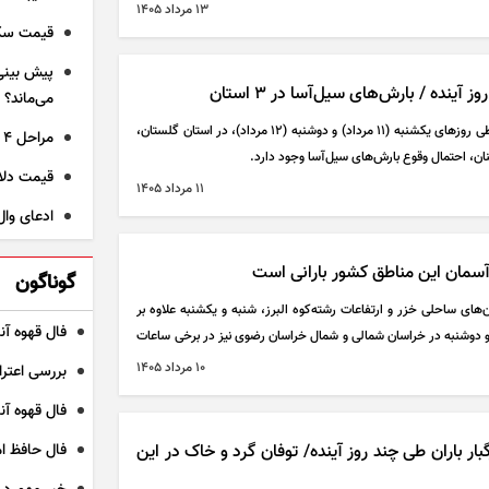
۱۳ مرداد ۱۴۰۵
قیمت سکه و طلا
نده / بارش‌های سیل‌آسا در ۳ استان
می‌ماند؟
بر اساس الگوی نقشه‌های هواشناسی، طی روز‌های یکشنبه (۱۱ مرداد) و دوشنبه (۱۲ مرداد)، در استان گلستان،
مراحل ۴ گانه اعتراض دانشجویان به احکام انضباطی
ان، احتمال وقوع بارش‌های سیل‌آسا وجود دارد.
قیمت دلار و قی
۱۱ مرداد ۱۴۰۵
ادعای وال
سمان این مناطق کشور بارانی است
گوناگون
های ساحلی خزر و ارتفاعات رشته‌کوه البرز، شنبه و یکشنبه علاوه بر
فال قهوه آنلای
 و دوشنبه در خراسان شمالی و شمال خراسان رضوی نیز در برخی ساعات
ش بینی می‌شود.
۱۰ مرداد ۱۴۰۵
بررسی اعترا
فال قهوه آنلاین
 باران طی چند روز آینده/ توفان گرد و خاک در این
فال حافظ امروز ی