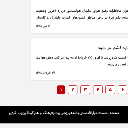
حران مخاطرات وضع هوای سازمان هواشناسی درباره آخرین وضعیت
به، یکم تیر) در برخی مناطق استان‌های گیلان، مازندران و گلستان
د.
۰۱ تير ۱۴۰۵
وارد کشور می‌شود
روند افزایشی دما تهران که از اواخر هفته گذشته شروع شد تا امروز (۳۰ خرداد) ادامه پیدا می‌کند. دمای هوا روز
۳۱ خرداد ۱۴۰۵
1
2
3
4
5
6
صفحه نخست
اخبار
اقتصادی
جامعه
ورزشی
ویدئو
فرهنگ و هنر
گوناگون
وب گردی
تماس با ما
درباره ما
اپلیکیشن گردون