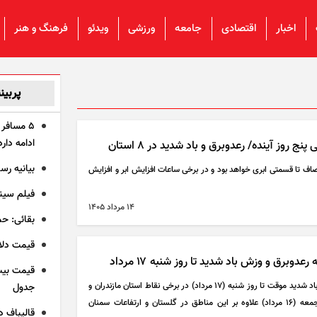
اخبار
اقتصادی
جامعه
ورزشی
ویدئو
فرهنگ و هنر
پربین
۵ مسافر
ادامه دارد
وز آینده/ رعدوبرق و باد شدید در ۸ استان
بیانیه رس
صاف تا قسمتی ابری خواهد بود و در برخی ساعات افزایش ابر و افزایش
فیلم سین
۱۴ مرداد ۱۴۰۵
بقائی: حم
قیمت دلار و ق
برق و وزش باد شدید تا روز شنبه ۱۷ مرداد
در برخی ساعات رگبار، رعدوبرق و وزش باد شدید موقت تا روز شنبه (۱۷ مرداد) در برخی نقاط استان مازندران و
جدول
ارتفاعات البرز مرکزی و همچنین روز جمعه (۱۶ مرداد) علاوه بر این مناطق در گلستان و ارتفاعات سمنان
قالیباف د