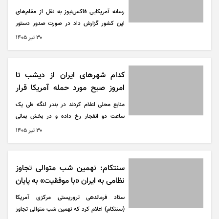
در شرایط بحران برنامه‌ریزی کند.
رسانه آمریکایی فاکس‌نیوز به نقل از مقام‌های
این کشور گزارش داد در صورت صدور دستور
دونالد ترامپ برای ازسرگیری عملیات نظامی
۳۰ تير ۱۴۰۵
گسترده علیه ایران، دامنه حملات به‌مراتب
وسیع‌تر و شدیدتر از عملیات کنونی خواهد بود و
احتمال مشارکت اسرائیل نیز در این حملات وجود
کدام شهر‌های ایران از دیشب تا
دارد.
امروز صبح مورد حمله آمریکا قرار
گرفت؟
منابع محلی اعلام کردند در بندر لنگه طی یک
ساعت دو انفجار رخ داده و در بخش بمانی
سیریک نیز انفجار مجدد گزارش شده است.
۳۰ تير ۱۴۰۵
سنتکام: نهمین شب متوالی تجاوز
نظامی به ایران «با موفقیت» به پایان
رسید
ستاد فرماندهی تروریستی مرکزی آمریکا
(سنتکام) اعلام کرد که نهمین شب متوالی تجاوز