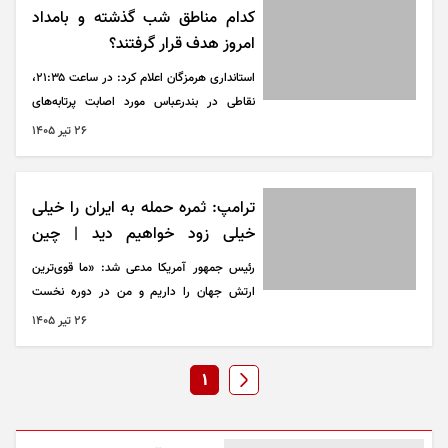
کدام مناطق شب گذشته و بامداد
امروز هدف قرار گرفتند؟
استانداری هرمزگان اعلام کرد: در ساعت ۲۱:۳۵،
نقاطی در بندرعباس مورد اصابت پرتابه‌های
دشمن آمریکایی قرار گرفت.
۲۶ تير ۱۴۰۵
ترامپ: ثمره حمله به ایران را خیلی
خیلی زود خواهیم دید | چین
سیستم انتخاباتی ما را هک کرد
رئیس جمهور آمریکا مدعی شد: «ما قوی‌ترین
ارتش جهان را داریم و من در دوره نخست
ریاست‌جمهوری‌ام آن را ایجاد کردم، متاسفانه
۲۶ تير ۱۴۰۵
اکنون از آن باید (علیه ایران) استفاده کنیم و ثمره
آن را خیلی خیلی زود خواهیم دید.»
1