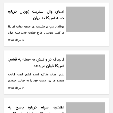
ادعای وال استریت ژورنال درباره
حمله آمریکا به ایران
دونالد ترامپ در نشست روز جمعه دولت آمریکا
در کمپ دیوید، با طرح حملات جدید علیه ایران
موافقت کرده و دستور آماده‌سازی برای اجرای آن
۱۰ مرداد ۱۴۰۵
را صادر کرده است. به گفته این منابع، این
عملیات ممکن است از پایان هفته آغاز شود.
قالیباف در واکنش به حمله به قشم:
آمریکا تاوان می‌دهد
رئیس هیات مذاکره کننده کشور گفت: ایالات
متحده هر روز دست خود را به جنایت جدیدی
آلوده می‌کند؛ حمله تروریستی به منازل مسکونی
۰۹ مرداد ۱۴۰۵
غیرنظامیان در جزیره قشم، ادامه جنایات در
میناب و لامرد است.
اطلاعیه سپاه درباره پاسخ به